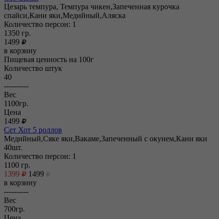
Цезарь темпура, Темпура чикен,Запеченная курочка
спайси,Кани яки,Медийный,Аляска
Количество персон: 1
1350
гр.
1499
в корзину
Пищевая ценность на 100г
Количество штук
40
----------
Вес
1100гр.
Цена
1499
Сет Хот 5 роллов
Медийный,Сяке яки,Вакаме,Запеченный с окунем,Кани яки
40шт.
Количество персон: 1
1100
гр.
1399
1499
в корзину
----------
Вес
700гр.
Цена