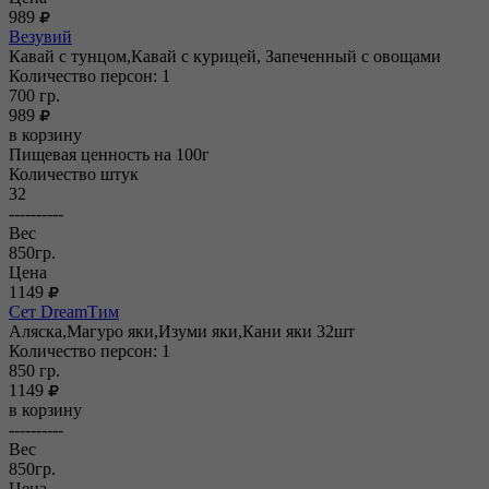
989
Везувий
Кавай с тунцом,Кавай с курицей, Запеченный с овощами
Количество персон: 1
700
гр.
989
в корзину
Пищевая ценность на 100г
Количество штук
32
----------
Вес
850гр.
Цена
1149
Сет DreamТим
Аляска,Магуро яки,Изуми яки,Кани яки 32шт
Количество персон: 1
850
гр.
1149
в корзину
----------
Вес
850гр.
Цена