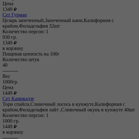
Цена
1349
Сет Гурман
Цезарь запеченный,Запеченный кани,Калифорния с
крабом,Филадельфия 32шт
Количество персон: 1
930
гр.
1349
в корзину
Пищевая ценность на 100г
Количество штук
40
----------
Вес
1000гр.
Цена
1449
Сет Камикадзе
Тори спайси,Сливочный лосось в кунжуте,Калифорния с
крабом,Филадельфия лайт ,Сливочный окунь в кунжуте 40шт
Количество персон: 1
1000
гр.
1449
в корзину
----------