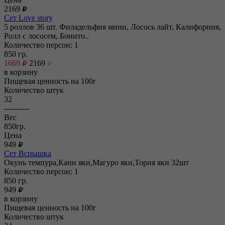
2169
Сет Love story
5 роллов 36 шт. Филадельфия мини, Лосось лайт, Калифорния,
Ролл с лососем, Бонито..
Количество персон: 1
850
гр.
1669
2169
в корзину
Пищевая ценность на 100г
Количество штук
32
----------
Вес
850гр.
Цена
949
Сет Вспышка
Окунь темпура,Кани яки,Магуро яки,Тория яки 32шт
Количество персон: 1
850
гр.
949
в корзину
Пищевая ценность на 100г
Количество штук