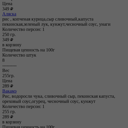
Цена
349
Аляска
рис , копченая курица,сыр сливочный,капуста
пекинская,зеленый лук, кунжут,чесночный соус, унаги
Количество персон: 1
250
гр.
349
в корзину
Пищевая ценность на 100г
Количество штук
8
----------
Вес
255гр.
Цена
289
Вакамэ
Рис, водоросли чука, сливочный сыр, пекинская капуста,
ореховый соус,огурец, чесночный соус, кунжут
Количество персон: 1
255
гр.
289
в корзину
Пищевая ценность на 100г