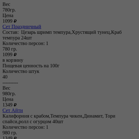
Вес
780гр.
Цена
1099
Сет Праздничный
Состав: Цезарь шримп темпура,Хрустящий тунец,Краб
темпура 24шт
Количество персон: 1
780
гр.
1099
в корзину
Пищевая ценность на 100г
Количество штук
40
----------
Вес
980гр.
Цена
1349
Сет Айти
Калифорния с крабом,Темпура чикен,Динамит, Тори
спайси,ролл с огурцом 40шт
Количество персон: 1
980
гр.
1349