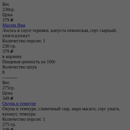
Вес
230гр.
Цена
379
Масим Яма
Лосось в соусе терияки, капуста пекинская, соус сырный,
унаги,кунжут
Количество персон: 1
230
гр.
379
в корзину
Пищевая ценность на 100г
Количество штук
8
----------
Вес
275гр.
Цена
349
Окунь в темпуре
Окунь в темпуре, сливочный сыр, икра масаго, соус унаги,
кунжут, темпура
Количество персон: 1
275
гр.
349