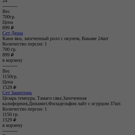
24
----------
Вес
700гр.
Цена
899
Сет Дюна
Кани яки, запеченный ролл с окунем, Вакаме 24шт
Количество персон: 1
700
гр.
899
в корзину
----------
Вес
1150гр.
Цена
1529
Сет Защитник
Цезарь темпура, Тамаго сяке,Запеченная
калифорния,Динамит,Филадельфия лайт с огурцом 37шт.
Количество персон: 1
1150
гр.
1529
в корзину
----------