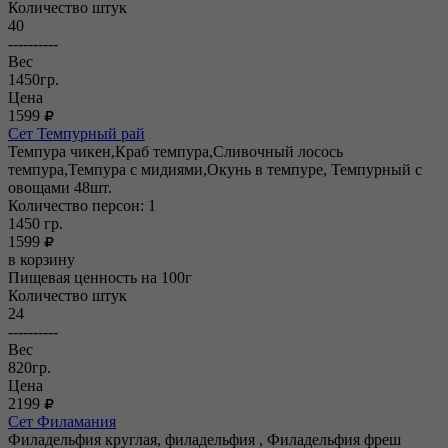
Количество штук
40
----------
Вес
1450гр.
Цена
1599
Сет Темпурный рай
Темпура чикен,Краб темпура,Сливочный лосось
темпура,Темпура с мидиями,Окунь в темпуре, Темпурный с
овощами 48шт.
Количество персон: 1
1450
гр.
1599
в корзину
Пищевая ценность на 100г
Количество штук
24
----------
Вес
820гр.
Цена
2199
Сет Филамания
Филадельфия круглая, филадельфия , Филадельфия фреш