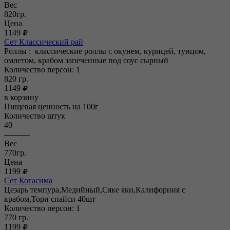
Вес
820гр.
Цена
1149
Сет Классический рай
Роллы : классические роллы с окунем, курицей, тунцом,
омлетом, крабом запеченные под соус сырный
Количество персон: 1
820
гр.
1149
в корзину
Пищевая ценность на 100г
Количество штук
40
----------
Вес
770гр.
Цена
1199
Сет Когасима
Цезарь темпура,Медийный,Сяке яки,Калифорния с
крабом,Тори спайси 40шт
Количество персон: 1
770
гр.
1199